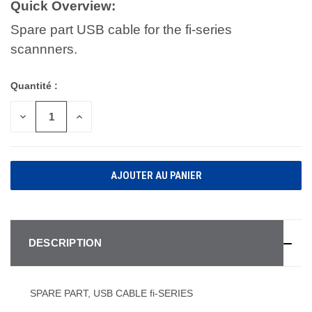
Quick Overview:
Spare part USB cable for the fi-series
scannners.
Quantité :
DIMINUER
AUGMENTER
LA
LA
QUANTITÉ
QUANTITÉ
POUR
POUR
UNDEFINED
UNDEFINED
DESCRIPTION
SPARE PART, USB CABLE fi-SERIES