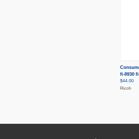
Consumab
APERÇ
fi-8930 f
$44.00
Ricoh