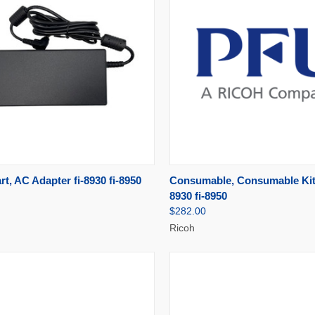
AJOUTER AU
AJOU
rt, AC Adapter fi-8930 fi-8950
Consumable, Consumable Kit f
U RAPIDE
APERÇU RAPIDE
PANIER
PA
8930 fi-8950
$282.00
Ricoh