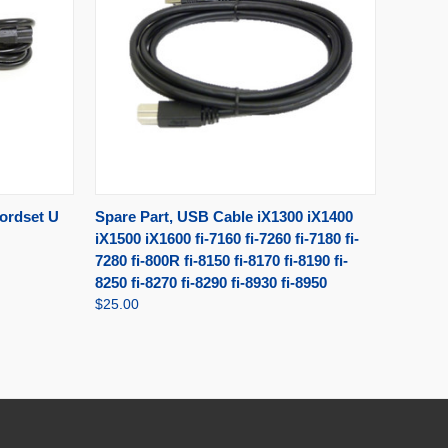
TER AU
AJOUTER AU
ordset U
Spare Part, USB Cable iX1300 iX1400
APERÇU RAPIDE
NIER
PANIER
iX1500 iX1600 fi-7160 fi-7260 fi-7180 fi-
7280 fi-800R fi-8150 fi-8170 fi-8190 fi-
8250 fi-8270 fi-8290 fi-8930 fi-8950
$25.00