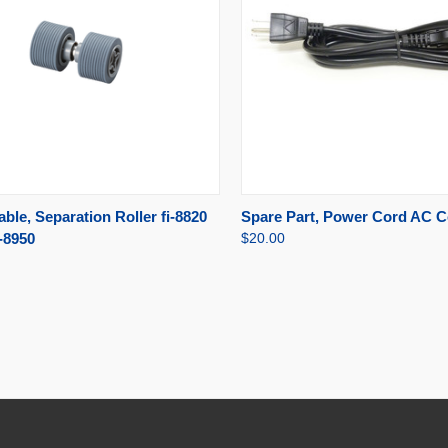
AJOUTER AU
AJOU
le, Separation Roller fi-8820
Spare Part, Power Cord AC C
U RAPIDE
APERÇU RAPIDE
PANIER
PA
i-8950
$20.00