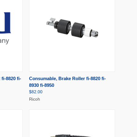
TER AU
AJOUTER AU
i-8820 fi-
Consumable, Brake Roller fi-8820 fi-
APERÇU RAPIDE
NIER
PANIER
8930 fi-8950
$82.00
Ricoh