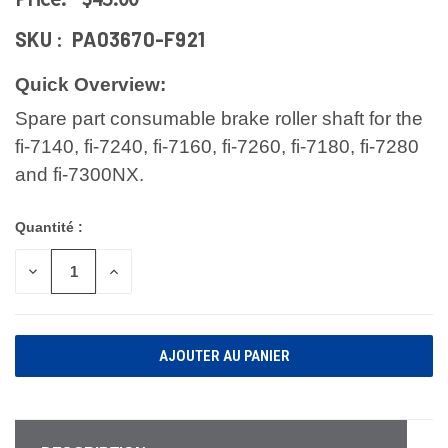
SKU :
PA03670-F921
Quick Overview:
Spare part consumable brake roller shaft for the
fi-7140, fi-7240, fi-7160, fi-7260, fi-7180, fi-7280
and fi-7300NX.
Quantité :
DIMINUER
AUGMENTER
LA
LA
QUANTITÉ
QUANTITÉ
POUR
POUR
UNDEFINED
UNDEFINED